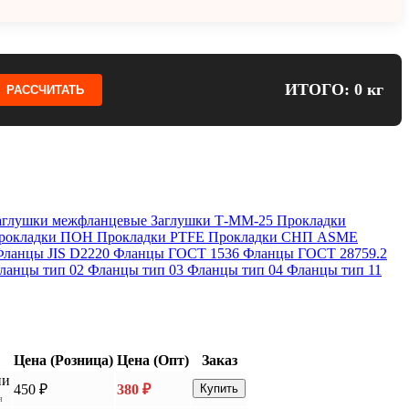
ИТОГО: 0 кг
РАССЧИТАТЬ
аглушки межфланцевые
Заглушки Т-ММ-25
Прокладки
рокладки ПОН
Прокладки PTFE
Прокладки СНП ASME
Фланцы JIS D2220
Фланцы ГОСТ 1536
Фланцы ГОСТ 28759.2
ланцы тип 02
Фланцы тип 03
Фланцы тип 04
Фланцы тип 11
Цена (Розница)
Цена (Опт)
Заказ
ии
450 ₽
380 ₽
Купить
я