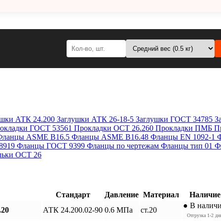
ушки АТК 24.200
Заглушки АТК 26-18-5
Заглушки ГОСТ 34785
З
окладки ГОСТ 53561
Прокладки ОСТ 26.260
Прокладки ПМБ
П
Фланцы ASME B16.5
Фланцы ASME B16.48
Фланцы EN 1092-1
8919
Фланцы ГОСТ 9399
Фланцы по чертежам
Фланцы тип 01
Ф
ьки ОСТ 26
Стандарт
Давление
Материал
Наличие
● В налич
.20
АТК 24.200.02-90
0.6 МПа
ст.20
Отгрузка 1-2 дн