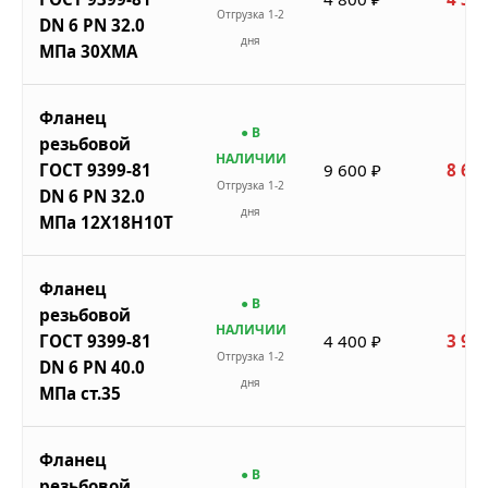
Отгрузка 1-2
DN 6 PN 32.0
дня
МПа 30ХМА
Фланец
● В
резьбовой
НАЛИЧИИ
ГОСТ 9399-81
9 600 ₽
8 640
Отгрузка 1-2
DN 6 PN 32.0
дня
МПа 12Х18Н10Т
Фланец
● В
резьбовой
НАЛИЧИИ
ГОСТ 9399-81
4 400 ₽
3 960
Отгрузка 1-2
DN 6 PN 40.0
дня
МПа ст.35
Фланец
● В
резьбовой