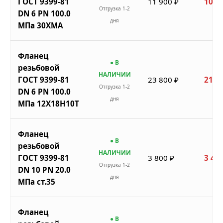
ГОСТ 9399-81
11 900 ₽
10 7
Отгрузка 1-2
DN 6 PN 100.0
дня
МПа 30ХМА
Фланец
● В
резьбовой
НАЛИЧИИ
ГОСТ 9399-81
23 800 ₽
21 4
Отгрузка 1-2
DN 6 PN 100.0
дня
МПа 12Х18Н10Т
Фланец
● В
резьбовой
НАЛИЧИИ
ГОСТ 9399-81
3 800 ₽
3 420
Отгрузка 1-2
DN 10 PN 20.0
дня
МПа ст.35
Фланец
● В