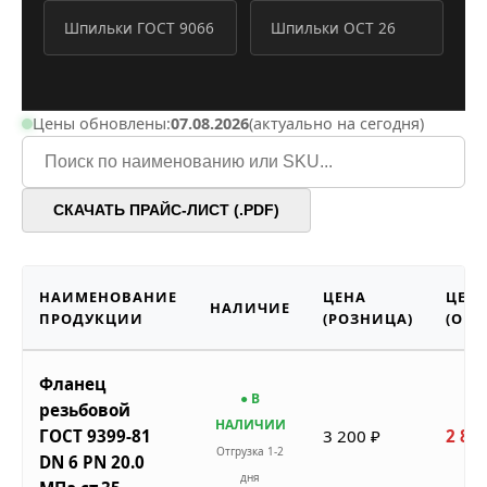
Шпильки ГОСТ 9066
Шпильки ОСТ 26
Цены обновлены:
07.08.2026
(актуально на сегодня)
СКАЧАТЬ ПРАЙС-ЛИСТ (.PDF)
НАИМЕНОВАНИЕ
ЦЕНА
ЦЕН
НАЛИЧИЕ
ПРОДУКЦИИ
(РОЗНИЦА)
(ОПТ
Фланец
● В
резьбовой
НАЛИЧИИ
ГОСТ 9399-81
3 200 ₽
2 880
Отгрузка 1-2
DN 6 PN 20.0
дня