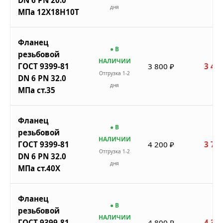
DN 6 PN 20.0
дня
МПа 12Х18Н10Т
Фланец
● В
резьбовой
НАЛИЧИИ
ГОСТ 9399-81
3 800 ₽
3 420
Отгрузка 1-2
DN 6 PN 32.0
дня
МПа ст.35
Фланец
● В
резьбовой
НАЛИЧИИ
ГОСТ 9399-81
4 200 ₽
3 780
Отгрузка 1-2
DN 6 PN 32.0
дня
МПа ст.40Х
Фланец
● В
резьбовой
НАЛИЧИИ
ГОСТ 9399-81
4 800 ₽
4 320