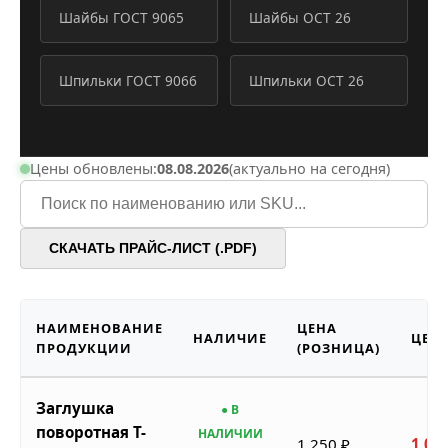
Шайбы ГОСТ 9065
Шайбы ОСТ 26
Шпильки ГОСТ 9066
Шпильки ОСТ 26
Цены обновлены:
08.08.2026
(актуально на сегодня)
СКАЧАТЬ ПРАЙС-ЛИСТ (.PDF)
НАИМЕНОВАНИЕ
ЦЕНА
НАЛИЧИЕ
ЦЕНА
ПРОДУКЦИИ
(РОЗНИЦА)
Заглушка
● В
поворотная Т-
НАЛИЧИИ
1 250 ₽
1 06