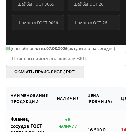
Шайбы ГОСТ 9065
Шайбы ОСТ 26
Шпильки ГОСТ 9066
Шпильки ОСТ 26
Цены обновлены:
07.08.2026
(актуально на сегодня)
СКАЧАТЬ ПРАЙС-ЛИСТ (.PDF)
НАИМЕНОВАНИЕ
ЦЕНА
НАЛИЧИЕ
ЦЕНА
ПРОДУКЦИИ
(РОЗНИЦА)
Фланец
● В
сосудов ГОСТ
НАЛИЧИИ
16 500 ₽
14 8